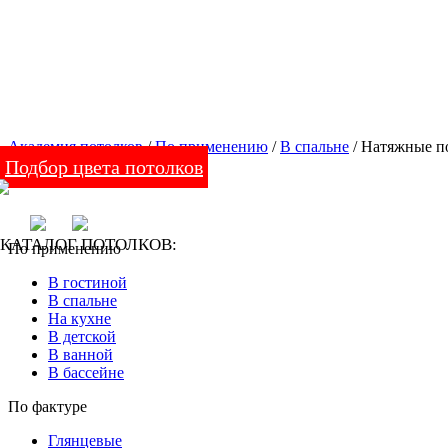
Академия потолков
/
По применению
/
В спальне
/ Натяжные п
Подбор цвета потолков
КАТАЛОГ ПОТОЛКОВ:
По применению
В гостиной
В спальне
На кухне
В детской
В ванной
В бассейне
По фактуре
Глянцевые